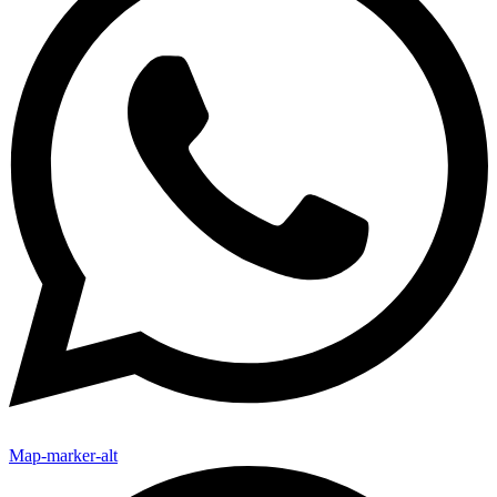
Map-marker-alt