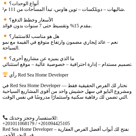
أنواع الوحدات؟
شاليهات – دوبلكسات – توين هاوس، تبدأ المساحات من 111 م².
الأسعار وخطط الدفع؟
مقدم 15% وتقسيط حتى 7 سنوات بدون فوائد.
هل هو مناسب للاستثمار؟
نعم – عائد إيجاري مضمون وارتفاع متوقع في القيمة مع نمو
السياحة.
ما الذي يميزه عن مشاريع أخرى؟
تصميم مستدام – إدارة احترافية – خصوصية عالية – موقع استثنائي.
رأي Red Sea Home Developer
في Red Sea Home Developer نختار لك الفرص الحقيقية فقط —
ومشروع البايو في سهل حشيش واحد من أقوى المشاريع السياحية
التي تضمن لك رفاهية سكنية واستثمارًا مدروسًا في نفس الوقت.
للاستفسار وحجز وحدتك:
+201011068179 / +201094425105
Red Sea Home Developer – نفتح لك أبواب أفضل الفرص العقارية
في البحر الأحمر.