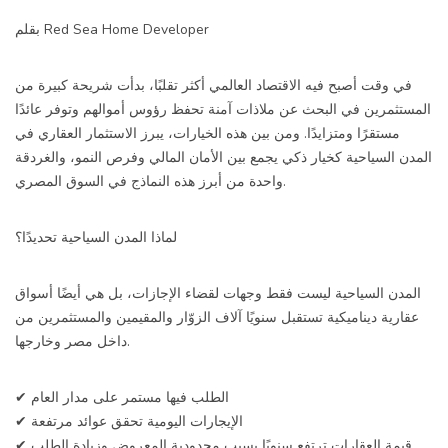
بقلم Red Sea Home Developer
في وقت أصبح فيه الاقتصاد العالمي أكثر تقلبًا، بدأت شريحة كبيرة من
المستثمرين في البحث عن ملاذات آمنة تحفظ رؤوس أموالهم وتوفر عائدًا
مستقرًا ومتزايدًا. ومن بين هذه الخيارات، يبرز الاستثمار العقاري في
المدن السياحية كخيار ذكي يجمع بين الأمان المالي وفرص النمو، والغردقة
واحدة من أبرز هذه النماذج في السوق المصري.
لماذا المدن السياحية تحديدًا؟
المدن السياحية ليست فقط وجهات لقضاء الإجازات، بل هي أيضًا أسواق
عقارية ديناميكية تستقبل سنويًا آلاف الزوّار والمقيمين والمستثمرين من
داخل مصر وخارجها.
✔ الطلب فيها مستمر على مدار العام
✔ الإيجارات اليومية تحقق عوائد مرتفعة
✔ قيمة العقارات ترتفع سنويًا بسبب محدودية المعروض وزيادة الطلب