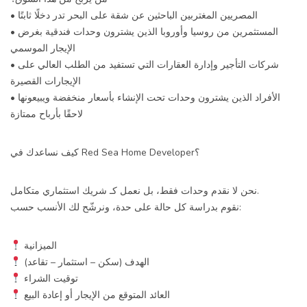
• المصريين المغتربين الباحثين عن شقة على البحر تدر دخلًا ثابتًا
• المستثمرين من روسيا وأوروبا الذين يشترون وحدات فندقية بغرض
الإيجار الموسمي
• شركات التأجير وإدارة العقارات التي تستفيد من الطلب العالي على
الإيجارات القصيرة
• الأفراد الذين يشترون وحدات تحت الإنشاء بأسعار منخفضة ويبيعونها
لاحقًا بأرباح ممتازة
كيف نساعدك في Red Sea Home Developer؟
نحن لا نقدم وحدات فقط، بل نعمل كـ شريك استثماري متكامل.
نقوم بدراسة كل حالة على حدة، ونرشّح لك الأنسب حسب:
الميزانية
الهدف (سكن – استثمار – تقاعد)
توقيت الشراء
العائد المتوقع من الإيجار أو إعادة البيع