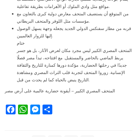
مواقع مثل وادي الملوك أو الأهرامات بطريقة تفاعلية.
من المتوقع أن يستضيف المتحف معارض دولية كبرى بالتعاون مع
مؤسسات مثل اللوفر والمتحف البريطاني.
قربه من مطار سفنكس الدولي الجديد يجعله وجهة يسهل الوصول
إليها للزوار العالميين.
ختام
المتحف المصري الكبير ليس مجرد مكان لعرض الآثار، بل هو جسر
يربط الماضي بالحاضر والمستقبل. مع افتتاحه، تبدأ مصر فصلًا
جديدًا في رحلتها الحضارية، مؤكدة دورها كمنارة للتاريخ والثقافة
الإنسانية. زوروا المتحف لتجربة قلب التراث المصري ومشاهدة
التاريخ ينبض بالحياة كما لم يحدث من قبل.
المتحف المصري الكبير – أيقونة حضارية عالمية على أرض مصر
Facebook
WhatsApp
Messenger
Share