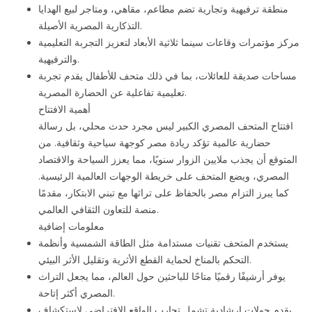
منطقة ترفيهية وتجارية تضم مطاعم، مقاهي، ومتاجر لبيع الهدايا
التذكارية المصرية الأصيلة.
مركز مؤتمرات وقاعات سينما ثلاثية الأبعاد لتعزيز التجربة التعليمية
والترفيهية.
مساحات صديقة للعائلات، بما في ذلك متحف للأطفال يقدم تجربة
تعليمية تفاعلية عن الحضارة المصرية.
أهمية الافتتاح
افتتاح المتحف المصري الكبير ليس مجرد حدث محلي، بل رسالة
حضارية عالمية تؤكد ريادة مصر كوجهة سياحية وثقافية. من
المتوقع أن يجذب ملايين الزوار سنويًا، مما يعزز السياحة والاقتصاد
المصري، ويضع المتحف على خريطة الوجهات العالمية الرئيسية.
كما يبرز التزام مصر بالحفاظ على تراثها مع تبني الابتكار، مقدمًا
منصة للتعاون الثقافي العالمي.
معلومات إضافية
يستخدم المتحف تقنيات مستدامة مثل الطاقة الشمسية وأنظمة
التحكم بالمناخ لحماية القطع الأثرية وتقليل الأثر البيئي.
يوفر أرشيفًا رقميًا متاحًا للباحثين حول العالم، مما يجعل التراث
المصري أكثر إتاحة.
يقدم جولات إرشادية تشمل تجارب الواقع الافتراضي لاستكشاف