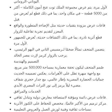
اليوناني-الروماني.
لأول مرة، يتم عرض مجموعة الملك توت عنخ آمون الكاملة – أكثر
من 5000 قطعة – في مكان واحد، بما في ذلك قطع لم تُعرض من
قبل.
قاعات عرض مزودة بتقنيات حديثة مثل الإضاءة المتطورة والواقع
المعزز لتقديم تجربة تفاعلية للزوار.
قطع أثرية نادرة، بما في ذلك اكتشافات حديثة، تُعرض للجمهور
لأول مرة.
يتضمن المتحف تمثالًا ضخمًا لـرمسيس الثاني في البهو الرئيسي،
يرحب بالزوار كرمز لإرث مصر الخالد.
التصميم والهندسة
صُمم المتحف ليكون تحفة معمارية بمساحة 500,000 متر مربع،
مع واجهة مبهرة تطل على الأهرامات. يعكس تصميمه الحديث
جماليات الحضارة المصرية بإطار عالمي، مع جدار حجري شفاف
مضيء ليلاً يرمز إلى نور التراث المصري الأبدي.
الخدمات والمرافق
قاعات عرض دائمة ومؤقتة لاستضافة معارض دولية وتبادل ثقافي.
مركز ترميم من الأكبر عالميًا، مخصص للحفاظ على الكنوز الأثرية.
مساحات ثقافية وفنية لورش العمل والعروض التعليمية.